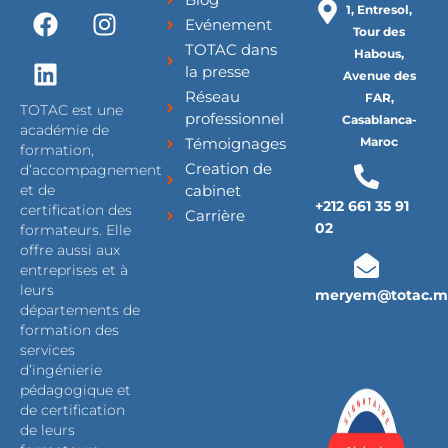
F
L
I
1, Entresol,
Evénement
a
i
n
Tour des
TOTAC dans
c
n
s
Habous,
la presse
Avenue des
e
k
t
Réseau
FAR,
b
e
a
TOTAC est une
professionnel
Casablanca-
o
d
g
académie de
Témoignages
Maroc
formation,
o
i
r
Creation de
d’accompagnement
k
n
a
cabinet
et de
m
+212 661 35 91
certification des
Carrière
02
formateurs. Elle
offre aussi aux
entreprises et à
leurs
meryem@totac.m
départements de
formation des
services
d’ingénierie
pédagogique et
de certification
de leurs