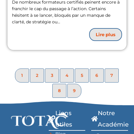
De nombreux formateurs certifiés peinent encore à
franchir le cap du passage à l’action. Certains
hésitent à se lancer, bloqués par un manque de
clarté, de stratégie ou...
Lire plus
1
2
3
4
5
6
7
8
9
Liens
Notre
utiles
Académie
Blog