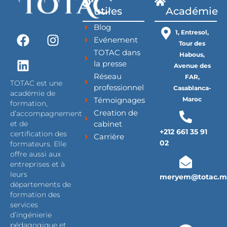
utiles
Académie
Blog
F
L
I
1, Entresol,
Evénement
a
i
n
Tour des
TOTAC dans
c
n
s
Habous,
la presse
Avenue des
e
k
t
Réseau
FAR,
b
e
a
TOTAC est une
professionnel
Casablanca-
o
d
g
académie de
Témoignages
Maroc
formation,
o
i
r
Creation de
d’accompagnement
k
n
a
cabinet
et de
m
+212 661 35 91
certification des
Carrière
02
formateurs. Elle
offre aussi aux
entreprises et à
leurs
meryem@totac.m
départements de
formation des
services
d’ingénierie
pédagogique et