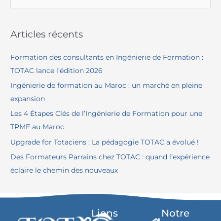
e
c
Articles récents
h
e
Formation des consultants en Ingénierie de Formation :
r
TOTAC lance l’édition 2026
c
Ingénierie de formation au Maroc : un marché en pleine
h
expansion
e
Les 4 Étapes Clés de l’Ingénierie de Formation pour une
r
TPME au Maroc
Upgrade for Totaciens : La pédagogie TOTAC a évolué !
:
Des Formateurs Parrains chez TOTAC : quand l’expérience
éclaire le chemin des nouveaux
Liens
Notre