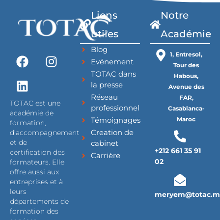
Liens
Notre
utiles
Académie
Blog
F
L
I
1, Entresol,
Evénement
a
i
n
Tour des
TOTAC dans
c
n
s
Habous,
la presse
Avenue des
e
k
t
Réseau
FAR,
b
e
a
TOTAC est une
professionnel
Casablanca-
o
d
g
académie de
Témoignages
Maroc
formation,
o
i
r
Creation de
d’accompagnement
k
n
a
cabinet
et de
m
+212 661 35 91
certification des
Carrière
02
formateurs. Elle
offre aussi aux
entreprises et à
leurs
meryem@totac.m
départements de
formation des