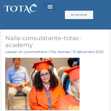
Aller
au
contenu
se connecter
Naila-consulatante-totac-
academy
Laisser un commentaire
/ Par
Asmaa
/
13 décembre 2022