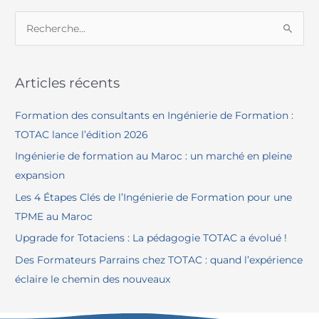
R
e
c
Articles récents
h
e
Formation des consultants en Ingénierie de Formation :
r
TOTAC lance l’édition 2026
c
Ingénierie de formation au Maroc : un marché en pleine
h
expansion
e
Les 4 Étapes Clés de l’Ingénierie de Formation pour une
r
TPME au Maroc
Upgrade for Totaciens : La pédagogie TOTAC a évolué !
:
Des Formateurs Parrains chez TOTAC : quand l’expérience
éclaire le chemin des nouveaux