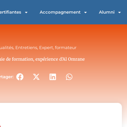
rtifiantes
Accompagnement
Alumni
ualités
,
Entretiens
,
Expert
,
formateur
ie de formation, expérience d’Al Omrane
rtager: