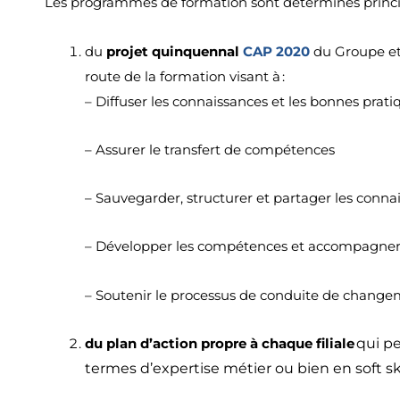
Les programmes de formation sont déterminés princip
du
p
rojet
quinquennal
CAP 2020
du Groupe et d
route de la formation visant à :
– Diffuser les connaissances et les bonnes prat
– Assurer le transfert de compétences
– Sauvegarder, structurer et partager les conn
– Développer les compétences et accompagner l
– Soutenir le processus de conduite de chang
du plan d’action propre à chaque filiale
qui p
termes d’expertise métier ou bien en soft ski