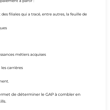
alement à partir :
es filiales qui a tracé, entre autres, la feuille de
iques
aissances métiers acquises
es carrières
ement.
ermet de déterminer le GAP à combler en
lls.