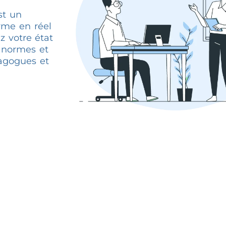
st un
rme en réel
z votre état
s normes et
agogues et