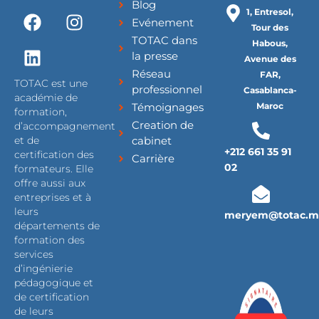
Blog
F
L
I
1, Entresol,
Evénement
a
i
n
Tour des
TOTAC dans
c
n
s
Habous,
la presse
Avenue des
e
k
t
Réseau
FAR,
b
e
a
TOTAC est une
professionnel
Casablanca-
o
d
g
académie de
Témoignages
Maroc
formation,
o
i
r
Creation de
d’accompagnement
k
n
a
cabinet
et de
m
+212 661 35 91
certification des
Carrière
02
formateurs. Elle
offre aussi aux
entreprises et à
leurs
meryem@totac.m
départements de
formation des
services
d’ingénierie
pédagogique et
de certification
de leurs