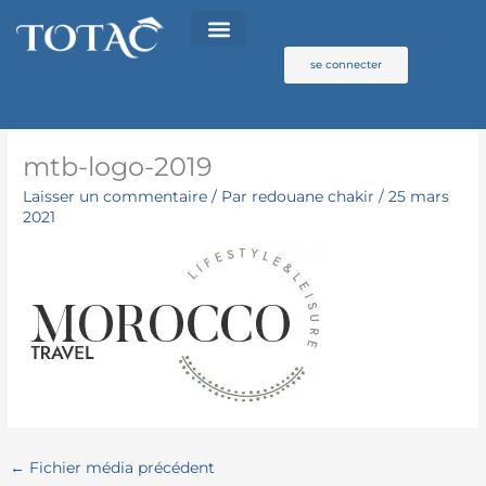
Aller
au
contenu
se connecter
mtb-logo-2019
Laisser un commentaire
/ Par
redouane chakir
/
25 mars
2021
←
Fichier média précédent