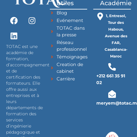
utiles
Académie
Blog
F
L
I
1, Entresol,
Evénement
a
i
n
Tour des
TOTAC dans
c
n
s
Habous,
la presse
Avenue des
e
k
t
Réseau
FAR,
b
e
a
TOTAC est une
professionnel
Casablanca-
o
d
g
académie de
Témoignages
Maroc
formation,
o
i
r
Creation de
d’accompagnement
k
n
a
cabinet
et de
m
+212 661 35 91
certification des
Carrière
02
formateurs. Elle
offre aussi aux
entreprises et à
leurs
meryem@totac.m
départements de
formation des
services
d’ingénierie
pédagogique et