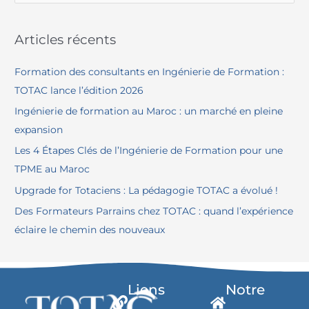
e
c
Articles récents
h
e
Formation des consultants en Ingénierie de Formation :
r
TOTAC lance l’édition 2026
c
Ingénierie de formation au Maroc : un marché en pleine
h
expansion
e
Les 4 Étapes Clés de l’Ingénierie de Formation pour une
r
TPME au Maroc
Upgrade for Totaciens : La pédagogie TOTAC a évolué !
:
Des Formateurs Parrains chez TOTAC : quand l’expérience
éclaire le chemin des nouveaux
Liens
Notre