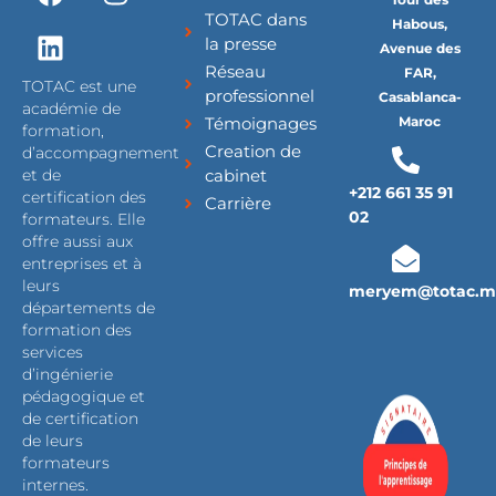
a
i
n
TOTAC dans
c
n
s
Habous,
la presse
Avenue des
e
k
t
Réseau
FAR,
b
e
a
TOTAC est une
professionnel
Casablanca-
o
d
g
académie de
Témoignages
Maroc
formation,
o
i
r
Creation de
d’accompagnement
k
n
a
cabinet
et de
m
+212 661 35 91
certification des
Carrière
02
formateurs. Elle
offre aussi aux
entreprises et à
leurs
meryem@totac.m
départements de
formation des
services
d’ingénierie
pédagogique et
de certification
de leurs
formateurs
internes.