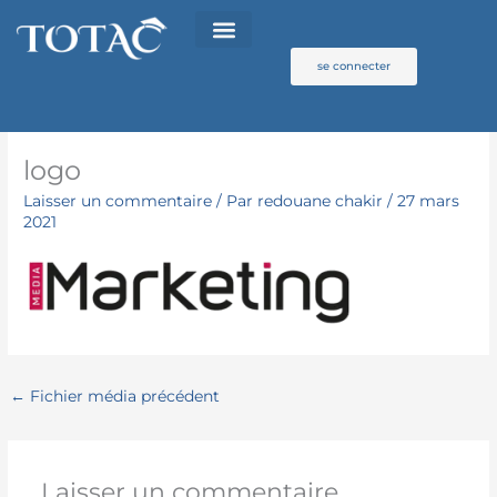
Aller
au
contenu
se connecter
logo
Laisser un commentaire
/ Par
redouane chakir
/
27 mars
2021
←
Fichier média précédent
Laisser un commentaire