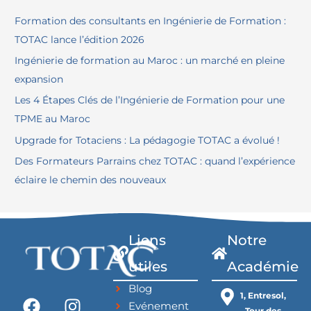
e
Formation des consultants en Ingénierie de Formation :
r
TOTAC lance l’édition 2026
c
Ingénierie de formation au Maroc : un marché en pleine
h
expansion
e
Les 4 Étapes Clés de l’Ingénierie de Formation pour une
r
TPME au Maroc
Upgrade for Totaciens : La pédagogie TOTAC a évolué !
:
Des Formateurs Parrains chez TOTAC : quand l’expérience
éclaire le chemin des nouveaux
Liens
Notre
utiles
Académie
Blog
F
L
I
1, Entresol,
Evénement
Tour des